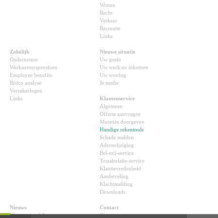
Wonen
Recht
Verkeer
Recreatie
Links
Zakelijk
Nieuwe situatie
Ondernemer
Uw gezin
Werknemerspensioen
Uw werk en inkomen
Employee benefits
Uw woning
Risico analyse
Je studie
Verzekeringen
Links
Klantenservice
Algemeen
Offerte aanvragen
Mutaties doorgeven
Handige rekentools
Schade melden
Adreswijziging
Bel-mij-service
Totaalrelatie-service
Klanttevredenheid
Aanbeveling
Klachtmelding
Downloads
Nieuws
Contact
Nieuwsoverzicht
Contact