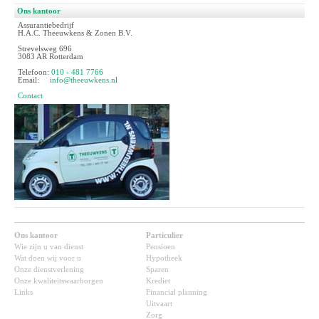
Ons kantoor
Assurantiebedrijf
H.A.C. Theeuwkens & Zonen B.V.
Strevelsweg 696
3083 AR Rotterdam
Telefoon:
010 - 481 7766
Email:
info@theeuwkens.nl
Contact
Ons kantoor
Particulier
Wie zijn u van dienst
Pensioen
Wat doen wij voor u
Hypotheek
Onze dienstverlening
Sparen
Onze kwaliteitswaarborgen
Krediet
Links
Financial planning
Uitvaart
Zorg