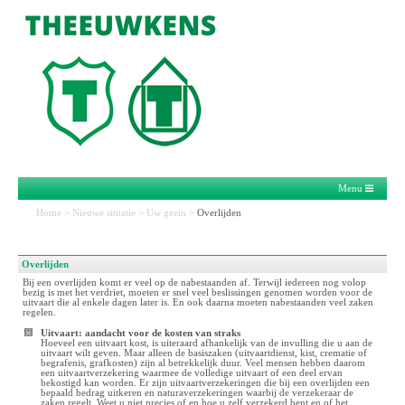
Menu
Home
>
Nieuwe situatie
>
Uw gezin
>
Overlijden
Overlijden
Bij een overlijden komt er veel op de nabestaanden af. Terwijl iedereen nog volop
bezig is met het verdriet, moeten er snel veel beslissingen genomen worden voor de
uitvaart die al enkele dagen later is. En ook daarna moeten nabestaanden veel zaken
regelen.
Uitvaart: aandacht voor de kosten van straks
Hoeveel een uitvaart kost, is uiteraard afhankelijk van de invulling die u aan de
uitvaart wilt geven. Maar alleen de basiszaken (uitvaartdienst, kist, crematie of
begrafenis, grafkosten) zijn al betrekkelijk duur. Veel mensen hebben daarom
een uitvaartverzekering waarmee de volledige uitvaart of een deel ervan
bekostigd kan worden. Er zijn uitvaartverzekeringen die bij een overlijden een
bepaald bedrag uitkeren en naturaverzekeringen waarbij de verzekeraar de
zaken regelt. Weet u niet precies of en hoe u zelf verzekerd bent en of het