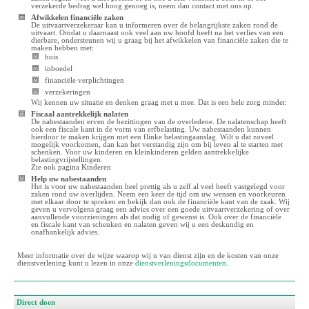
verzekerde bedrag wel hoog genoeg is, neem dan
contact
met ons op.
Afwikkelen financiële zaken
De uitvaartverzekeraar kan u informeren over de belangrijkste zaken rond de
uitvaart. Omdat u daarnaast ook veel aan uw hoofd heeft na het verlies van een
dierbare, ondersteunen wij u graag bij het afwikkelen van financiële zaken die te
maken hebben met:
huis
inboedel
financiële verplichtingen
verzekeringen
Wij kennen uw situatie en denken graag met u mee. Dat is een hele zorg minder.
Fiscaal aantrekkelijk nalaten
De nabestaanden erven de bezittingen van de overledene. De nalatenschap heeft
ook een fiscale kant in de vorm van erfbelasting. Uw nabestaanden kunnen
hierdoor te maken krijgen met een flinke belastingaanslag. Wilt u dat zoveel
mogelijk voorkomen, dan kan het verstandig zijn om bij leven al te starten met
schenken. Voor uw kinderen en kleinkinderen gelden aantrekkelijke
belastingvrijstellingen.
Zie ook pagina
Kinderen
Help uw nabestaanden
Het is voor uw nabestaanden heel prettig als u zelf al veel heeft vastgelegd voor
zaken rond uw overlijden. Neem een keer de tijd om uw wensen en voorkeuren
met elkaar door te spreken en bekijk dan ook de financiële kant van de zaak. Wij
geven u vervolgens graag een advies over een goede uitvaartverzekering of over
aanvullende voorzieningen als dat nodig of gewenst is. Ook over de financiële
en fiscale kant van schenken en nalaten geven wij u een deskundig en
onafhankelijk advies.
Meer informatie over de wijze waarop wij u van dienst zijn en de kosten van onze
dienstverlening kunt u lezen in onze
dienstverleningsdocumenten
.
Direct doen