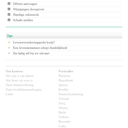
Offerte aanvragen
Wijzigingen doorgeven
Handige rekentools
Schade melden
Tips
Levensverzekeringspolis kwijt?
Een levenstestament schept duidelijkheid
Sta tijdig stil bij uw uitvaart
Ons kantoor
Particulier
Wie zijn u van dienst
Pensioen
Wat doen wij voor u
Hypotheek
Onze dienstverlening
Sparen
Onze kwaliteitswaarborgen
Krediet
Links
Financial planning
Uitvaart
Zorg
Wonen
Recht
Verkeer
Recreatie
Links