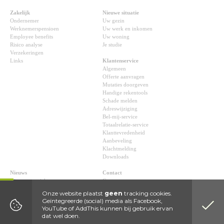
Zakelijk
Nieuwe situatie
Ondernemer
Uw gezin
Werknemerspensioen
Uw werk en inkomen
Employee benefits
Uw woning
Risico analyse
Je studie
Verzekeringen
Links
Klantenservice
Algemeen
Offerte aanvragen
Mutaties doorgeven
Handige rekentools
Schade melden
Adreswijziging
Bel-mij-service
Totaalrelatie-service
Klanttevredenheid
Aanbeveling
Klachtmelding
Downloads
Nieuws
Contact
Nieuwsoverzicht
Contact
Adresgegevens
Onze website plaatst
geen
tracking cookies.
Route
Geïntegreerde (social) media als Facebook,
YouTube of AddThis kunnen bij gebruik ervan
dat wel doen.