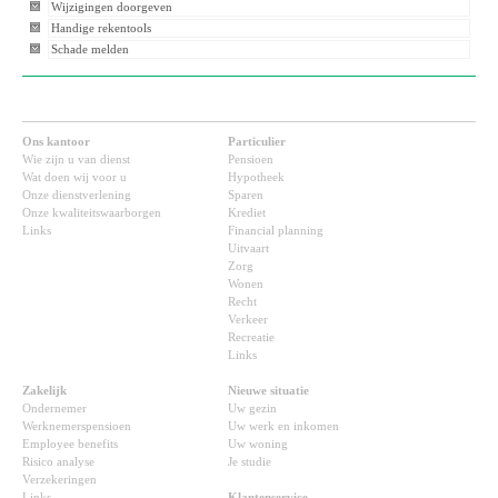
Wijzigingen doorgeven
Handige rekentools
Schade melden
Ons kantoor
Particulier
Wie zijn u van dienst
Pensioen
Wat doen wij voor u
Hypotheek
Onze dienstverlening
Sparen
Onze kwaliteitswaarborgen
Krediet
Links
Financial planning
Uitvaart
Zorg
Wonen
Recht
Verkeer
Recreatie
Links
Zakelijk
Nieuwe situatie
Ondernemer
Uw gezin
Werknemerspensioen
Uw werk en inkomen
Employee benefits
Uw woning
Risico analyse
Je studie
Verzekeringen
Links
Klantenservice