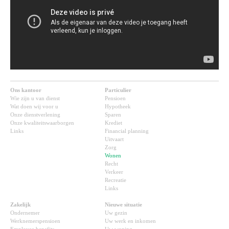
Ons kantoor
Particulier
Wie zijn u van dienst
Pensioen
Wat doen wij voor u
Hypotheek
Onze dienstverlening
Sparen
Onze kwaliteitswaarborgen
Krediet
Links
Financial planning
Uitvaart
Zorg
Wonen
Recht
Verkeer
Recreatie
Links
Zakelijk
Nieuwe situatie
Ondernemer
Uw gezin
Werknemerspensioen
Uw werk en inkomen