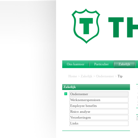
Ons kantoor
Particulier
Zakelijk
Home
>
Zakelijk
>
Ondernemer
>
Tip
Zakelijk
Ondernemer
Werknemerspensioen
Employee benefits
Risico analyse
Verzekeringen
Links