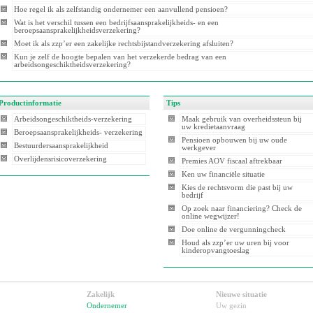
Hoe regel ik als zelfstandig ondernemer een aanvullend pensioen?
Wat is het verschil tussen een bedrijfsaansprakelijkheids- en een
beroepsaansprakelijkheidsverzekering?
Moet ik als zzp’er een zakelijke rechtsbijstandverzekering afsluiten?
Kun je zelf de hoogte bepalen van het verzekerde bedrag van een
arbeidsongeschiktheidsverzekering?
Productinformatie
Tips
Arbeidsongeschiktheids-verzekering
Maak gebruik van overheidssteun bij
uw kredietaanvraag
Beroepsaansprakelijkheids- verzekering
Pensioen opbouwen bij uw oude
Bestuurdersaansprakelijkheid
werkgever
Overlijdensrisicoverzekering
Premies AOV fiscaal aftrekbaar
Ken uw financiële situatie
Kies de rechtsvorm die past bij uw
bedrijf
Op zoek naar financiering? Check de
online wegwijzer!
Doe online de vergunningcheck
Houd als zzp’er uw uren bij voor
kinderopvangtoeslag
Zakelijk
Nieuwe situatie
Ondernemer
Uw gezin