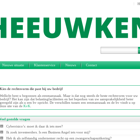
H
Nieuwe situatie
Klantenservice
Nieuws
Contact
Kies de rechtsvorm die past bij uw bedrijf
Wellicht bent u begonnen als eenmanszaak. Maar is dat nog steeds de beste rechtsvorm voor uw
bedrijf? Het kan zijn dat belastingfaciliteiten en het beperken van uw aansprakelijkheid beter
geregeld zijn als u een bv opricht. De verschillen tussen een eenmanszaak en de bv vindt u op
deze site van de
KvK
.
Veel gestelde vragen
Cyberrisico’s: moet ik daar ik iets mee?
Ik zoek investeerders. Is een Business Angel iets voor mij?
Heb ik als zelfstandig ondernemer recht op een zwangerschapsuitkering?