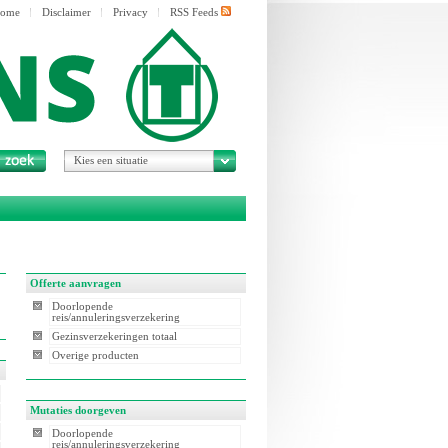
ome
Disclaimer
Privacy
RSS Feeds
Kies een situatie
Offerte aanvragen
Doorlopende
reis/annuleringsverzekering
Gezinsverzekeringen totaal
Overige producten
Mutaties doorgeven
Doorlopende
reis/annuleringsverzekering