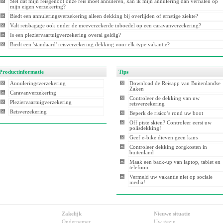
Stel dat mijn reisgenoot onze reis moet annuleren, kan ik mijn annulering dan verhalen op
mijn eigen verzekering?
Biedt een annuleringsverzekering alleen dekking bij overlijden of ernstige ziekte?
Valt reisbagage ook onder de meeverzekerde inboedel op een caravanverzekering?
Is een pleziervaartuigverzekering overal geldig?
Biedt een 'standaard' reisverzekering dekking voor elk type vakantie?
Productinformatie
Tips
Annuleringsverzekering
Download de Reisapp van Buitenlandse
Zaken
Caravanverzekering
Controleer de dekking van uw
Pleziervaartuigverzekering
reisverzekering
Reisverzekering
Beperk de risico’s rond uw boot
Off piste skiën? Controleer eerst uw
polisdekking!
Geef e-bike dieven geen kans
Controleer dekking zorgkosten in
buitenland
Maak een back-up van laptop, tablet en
telefoon
Vermeld uw vakantie niet op sociale
media!
Zakelijk
Nieuwe situatie
Ondernemer
Uw gezin