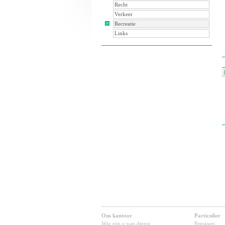
Recht
Verkeer
Recreatie
Links
Ons kantoor
Particulier
Wie zijn u van dienst
Pensioen