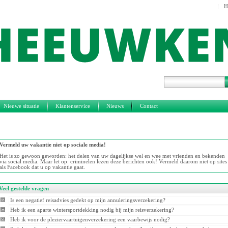
H
Nieuwe situatie
Klantenservice
Nieuws
Contact
Vermeld uw vakantie niet op sociale media!
Het is zo gewoon geworden: het delen van uw dagelijkse wel en wee met vrienden en bekenden
via social media. Maar let op: criminelen lezen deze berichten ook! Vermeld daarom niet op sites
als Facebook dat u op vakantie gaat.
Veel gestelde vragen
Is een negatief reisadvies gedekt op mijn annuleringsverzekering?
Heb ik een aparte wintersportdekking nodig bij mijn reisverzekering?
Heb ik voor de pleziervaartuigenverzekering een vaarbewijs nodig?