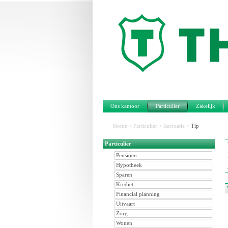
Ons kantoor
Particulier
Zakelijk
Home
>
Particulier
>
Recreatie
>
Tip
Particulier
Pensioen
Hypotheek
Sparen
Krediet
Financial planning
Uitvaart
Zorg
Wonen