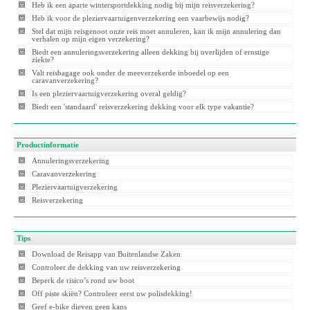
Heb ik een aparte wintersportdekking nodig bij mijn reisverzekering?
Heb ik voor de pleziervaartuigenverzekering een vaarbewijs nodig?
Stel dat mijn reisgenoot onze reis moet annuleren, kan ik mijn annulering dan
verhalen op mijn eigen verzekering?
Biedt een annuleringsverzekering alleen dekking bij overlijden of ernstige
ziekte?
Valt reisbagage ook onder de meeverzekerde inboedel op een
caravanverzekering?
Is een pleziervaartuigverzekering overal geldig?
Biedt een 'standaard' reisverzekering dekking voor elk type vakantie?
Productinformatie
Annuleringsverzekering
Caravanverzekering
Pleziervaartuigverzekering
Reisverzekering
Tips
Download de Reisapp van Buitenlandse Zaken
Controleer de dekking van uw reisverzekering
Beperk de risico’s rond uw boot
Off piste skiën? Controleer eerst uw polisdekking!
Geef e-bike dieven geen kans