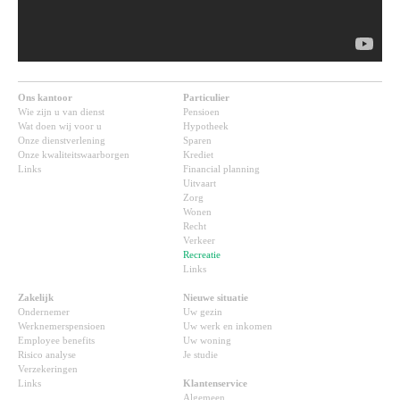
Ons kantoor
Particulier
Wie zijn u van dienst
Pensioen
Wat doen wij voor u
Hypotheek
Onze dienstverlening
Sparen
Onze kwaliteitswaarborgen
Krediet
Links
Financial planning
Uitvaart
Zorg
Wonen
Recht
Verkeer
Recreatie
Links
Zakelijk
Nieuwe situatie
Ondernemer
Uw gezin
Werknemerspensioen
Uw werk en inkomen
Employee benefits
Uw woning
Risico analyse
Je studie
Verzekeringen
Links
Klantenservice
Algemeen