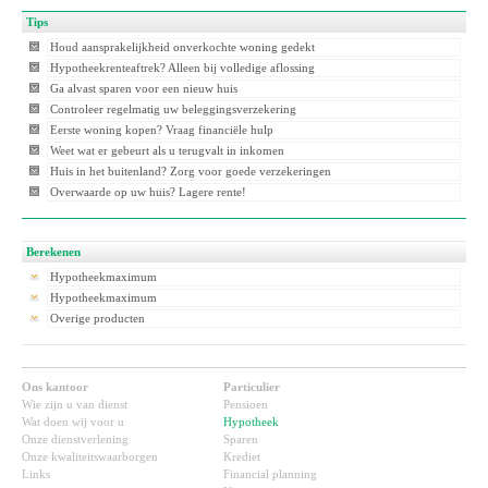
Tips
Houd aansprakelijkheid onverkochte woning gedekt
Hypotheekrenteaftrek? Alleen bij volledige aflossing
Ga alvast sparen voor een nieuw huis
Controleer regelmatig uw beleggingsverzekering
Eerste woning kopen? Vraag financiële hulp
Weet wat er gebeurt als u terugvalt in inkomen
Huis in het buitenland? Zorg voor goede verzekeringen
Overwaarde op uw huis? Lagere rente!
Berekenen
Hypotheekmaximum
Hypotheekmaximum
Overige producten
Ons kantoor
Particulier
Wie zijn u van dienst
Pensioen
Wat doen wij voor u
Hypotheek
Onze dienstverlening
Sparen
Onze kwaliteitswaarborgen
Krediet
Links
Financial planning