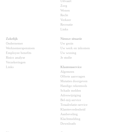
Uitvaart
Zorg
Wonen
Recht
Verkeer
Recreatie
Links
Zakelijk
Nieuwe situatie
Ondernemer
Uw gezin
Werknemerspensioen
Uw werk en inkomen
Employee benefits
Uw woning
Risico analyse
Je studie
Verzekeringen
Links
Klantenservice
Algemeen
Offerte aanvragen
Mutaties doorgeven
Handige rekentools
Schade melden
Adreswijziging
Bel-mij-service
Totaalrelatie-service
Klanttevredenheid
Aanbeveling
Klachtmelding
Downloads