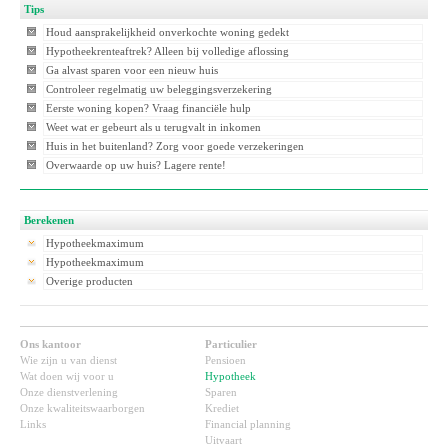
Tips
Houd aansprakelijkheid onverkochte woning gedekt
Hypotheekrenteaftrek? Alleen bij volledige aflossing
Ga alvast sparen voor een nieuw huis
Controleer regelmatig uw beleggingsverzekering
Eerste woning kopen? Vraag financiële hulp
Weet wat er gebeurt als u terugvalt in inkomen
Huis in het buitenland? Zorg voor goede verzekeringen
Overwaarde op uw huis? Lagere rente!
Berekenen
Hypotheekmaximum
Hypotheekmaximum
Overige producten
Ons kantoor
Particulier
Wie zijn u van dienst
Pensioen
Wat doen wij voor u
Hypotheek
Onze dienstverlening
Sparen
Onze kwaliteitswaarborgen
Krediet
Links
Financial planning
Uitvaart