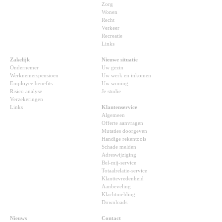
Zorg
Wonen
Recht
Verkeer
Recreatie
Links
Zakelijk
Nieuwe situatie
Ondernemer
Uw gezin
Werknemerspensioen
Uw werk en inkomen
Employee benefits
Uw woning
Risico analyse
Je studie
Verzekeringen
Links
Klantenservice
Algemeen
Offerte aanvragen
Mutaties doorgeven
Handige rekentools
Schade melden
Adreswijziging
Bel-mij-service
Totaalrelatie-service
Klanttevredenheid
Aanbeveling
Klachtmelding
Downloads
Nieuws
Contact